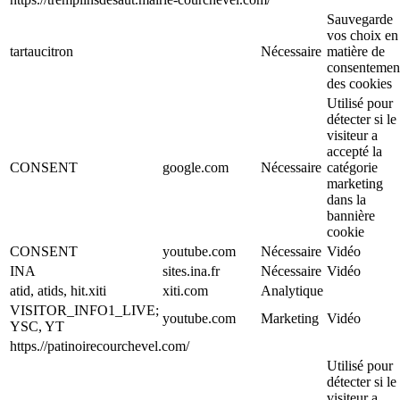
Sauvegarde
vos choix en
tartaucitron
Nécessaire
matière de
consentemen
des cookies
Utilisé pour
détecter si le
visiteur a
accepté la
CONSENT
google.com
Nécessaire
catégorie
marketing
dans la
bannière
cookie
CONSENT
youtube.com
Nécessaire
Vidéo
INA
sites.ina.fr
Nécessaire
Vidéo
atid, atids, hit.xiti
xiti.com
Analytique
VISITOR_INFO1_LIVE;
youtube.com
Marketing
Vidéo
YSC, YT
https.//patinoirecourchevel.com/
Utilisé pour
détecter si le
visiteur a