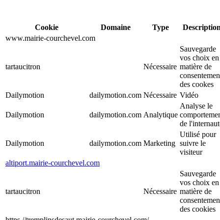
Cookie
Domaine
Type
Descriptio
www.mairie-courchevel.com
Sauvegarde
vos choix en
tartaucitron
Nécessaire
matière de
consentemen
des cookes
Dailymotion
dailymotion.com
Nécessaire
Vidéo
Analyse le
Dailymotion
dailymotion.com
Analytique
comporteme
de l'internau
Utilisé pour
Dailymotion
dailymotion.com
Marketing
suivre le
visiteur
altiport.mairie-courchevel.com
Sauvegarde
vos choix en
tartaucitron
Nécessaire
matière de
consentemen
des cookies
https.//tremplinsdesaut.mairie-courchevel.com/