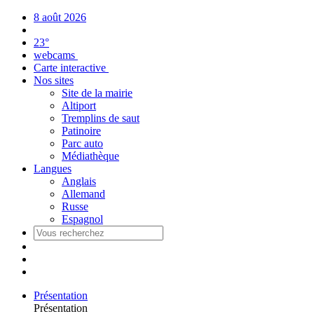
Panneau de gestion des cookies
8 août 2026
23°
webcams
Carte interactive
Nos sites
Site de la mairie
Altiport
Tremplins de saut
Patinoire
Parc auto
Médiathèque
Langues
Anglais
Allemand
Russe
Espagnol
Présentation
Présentation